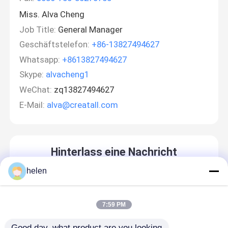
Miss. Alva Cheng
Job Title:
General Manager
Geschäftstelefon:
+86-13827494627
Whatsapp:
+8613827494627
Skype:
alvacheng1
WeChat:
zq13827494627
E-Mail:
alva@creatall.com
Hinterlass eine Nachricht
Wir rufen Sie bald zurück!
helen
7:59 PM
Good day, what product are you looking 