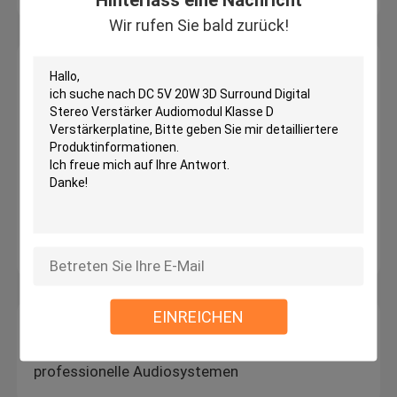
Wir rufen Sie bald zurück!
Entwicklungsbrett
GSMSIM900 G/M drahtlose Daten Super-TC35I
des Entwicklungs-Brett-GPRS SMS
Modul-Mikro-SIM Card Core Quad Bands TTL
SIM800L GPRS G/M serielle Schnittstelle
Drahtloser Wifi Usb Modul SIM800 SIM800C zum
G-/Mmodul-Viererkabel-Band G/M GPRS
GY-NEO6MV2 NEO-6M GPS Modul für Brett
Arduino 3V-5V RS232 TTL
EINREICHEN
Verstärker-Board-Modul
TDA7297 2x15W 12V 2.0 Kanal Miniverstärker für
professionelle Audiosystemen