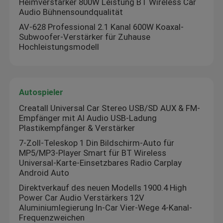
Heimverstärker 800W Leistung BT Wireless Car
Audio Bühnensoundqualität
AV-628 Professional 2.1 Kanal 600W Koaxal-
Subwoofer-Verstärker für Zuhause
Hochleistungsmodell
Autospieler
Creatall Universal Car Stereo USB/SD AUX & FM-
Empfänger mit AI Audio USB-Ladung
Plastikempfänger & Verstärker
7-Zoll-Teleskop 1 Din Bildschirm-Auto für
MP5/MP3-Player Smart für BT Wireless
Zu Hause
Universal-Karte-Einsetzbares Radio Carplay
Android Auto
Direktverkauf des neuen Modells 1900.4 High
Produkte
Power Car Audio Verstärkers 12V
Aluminiumlegierung In-Car Vier-Wege 4-Kanal-
Frequenzweichen
Über uns