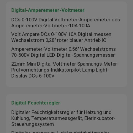
Digital-Amperemeter-Voltmeter
Stromversorgungs-Modul
DCs 0-100V Digital Voltmeter-Amperemeter des
Amperemeter-Voltmeter-10A 100A
Volt Ampere DCs 0-100V 10A Digital messen
bluetooth Audiomodul
Wechselstrom 0,28" roter blauer Antrieb IC
Amperemeter-Voltmeter 0,56" Wechselstroms
BMS-Batterie-Schutzbrett
70-500V Digital LED-Digital-Spannungsmesser
22mm Mini Digital Voltmeter Spannungs-Meter-
Prüfvorrichtungs-Indikatorpilot Lamp Light
Hauptverstärker
Display DCs 6-100V
Autospieler
Digital-Feuchteregler
LED-TV-Teile
Digitaler Feuchtigkeitsregler für Heizung und
Kühlung, Temperaturmessgerät, Eierinkubator-
Steuerungssystem
Digital-Amperemeter-Voltmeter
Digitaler Innenraum-Luftfeuchtigkeitsregler,