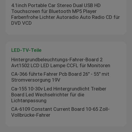
4.1inch Portable Car Stereo Dual USB HD
Touchscreen für Bluetooth MP5 Player
Werksbesichtigung
Farbenfrohe Lichter Autoradio Auto Radio CD für
DVD VCD
Qualitätskontrolle
LED-TV-Teile
Kontaktieren Sie uns
Hintergrundbeleuchtungs-Fahrer-Board 2
Avt1502 LCD LED Lampe CCFL für Monitoren
Neuigkeiten
CA-366 führte Fahrer Pcb Board 26" - 55" mit
Stromversorgung 19V
Ca-155 10-30v Led Hintergrundlicht Treiber
Rechtssachen
Board Led Wechselrichter für die
Lichtanpassung
CA-6109 Constant Current Board 10-65 Zoll-
Blog
Vollbrücke-Fahrer
Verstärker-Board-Modul