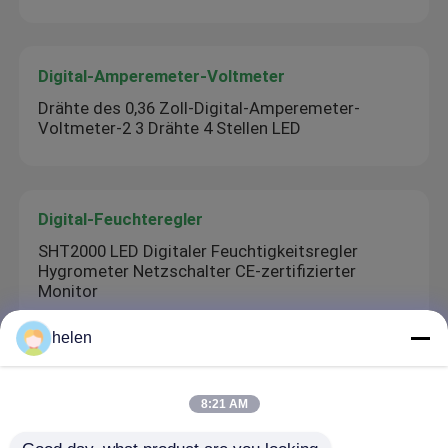
Digital-Amperemeter-Voltmeter
Drähte des 0,36 Zoll-Digital-Amperemeter-
Voltmeter-2 3 Drähte 4 Stellen LED
Digital-Feuchteregler
SHT2000 LED Digitaler Feuchtigkeitsregler
Hygrometer Netzschalter CE-zertifizierter
Monitor
helen
Prüfvorrichtungs-Werkzeug
8:21 AM
RT809F Programmierer Motherboard IC Chip
Tester Werkzeug 7 Adapter SOP16 SOP20