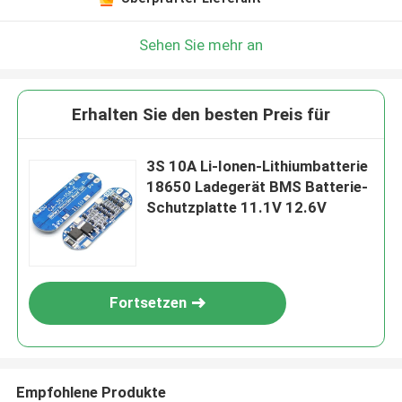
Hinterlass eine Nachricht
Wir rufen Sie bald zurück!
Sehen Sie mehr an
Erhalten Sie den besten Preis für
3S 10A Li-Ionen-Lithiumbatterie
18650 Ladegerät BMS Batterie-
Schutzplatte 11.1V 12.6V
Fortsetzen
EINREICHEN
Empfohlene Produkte