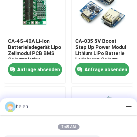
Werksbesichtigung
Qualitätskontrolle
CA-4S-40A Li-Ion
CA-035 5V Boost
Batterieladegerät Lipo
Step Up Power Modul
Zellmodul PCB BMS
Lithium LiPo Batterie
Kontaktieren Sie uns
Schutzplatine
Ladekranz Schutz
Board LED-Display
Anfrage absenden
Anfrage absenden
USB für das selbst zu
Neuigkeiten
tun Ladegerät
Rechtssachen
helen
Blog
7:45 AM
Verstärker-Board-Modul