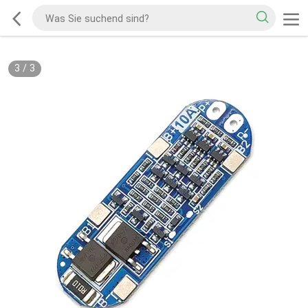
3
/
3