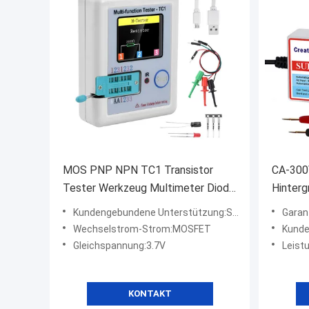
MOS PNP NPN TC1 Transistor
CA-300
Tester Werkzeug Multimeter Diode
Hinter
Triode Detektor
Univer
Kundengebundene Unterstützung:SOEM, ODM, OBM
Garant
Diagno
Wechselstrom-Strom:MOSFET
Kunden
Gleichspannung:3.7V
Leist
KONTAKT