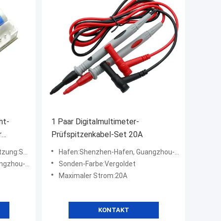
ht-
1 Paar Digitalmultimeter-
r
Prüfspitzenkabel-Set 20A
ng:Soem
Hafen:Shenzhen-Hafen, Guangzhou-Hafen
hou-Hafen
Sonden-Farbe:Vergoldet
Maximaler Strom:20A
KONTAKT