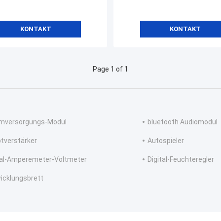
KONTAKT
KONTAKT
Page 1 of 1
mversorgungs-Modul
bluetooth Audiomodul
tverstärker
Autospieler
tal-Amperemeter-Voltmeter
Digital-Feuchteregler
icklungsbrett