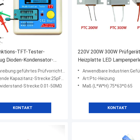
nktions-TFT-Tester-
220V 200W 300W Prüfgerä
ug Dioden-Kondensator-
Heizplatte LED Lampenperl
eter 25pF-100mF Bereich
Entlöten
ibung:geführtes Prüfvorrichtungswerkzeug
Anwendbare Industrien:Geführtes desoldering Werkzeug
de Kapazitanz-Strecke:25pF-100mF
Art:Ptc-Heizung
iderstand-Strecke:0.01-50MΩ
Maß (L*W*H):75*63*0.65
KONTAKT
KONTAKT