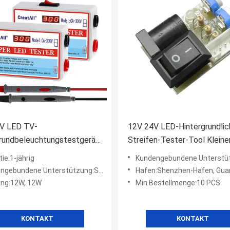
V LED TV-
12V 24V LED-Hintergrundlic
grundbeleuchtungstestgerät
Streifen-Tester-Tool Kleine
selles Computerkabel 12W
Schalter Einstellstrom
ie:1-jährig
Kundengebundene Unterstützu
se
gebundene Unterstützung:SOEM, ODM
Hafen:Shenzhen-Hafen, Guangz
ung:12W, 12W
Min Bestellmenge:10 PCS
KONTAKT
KONTAKT