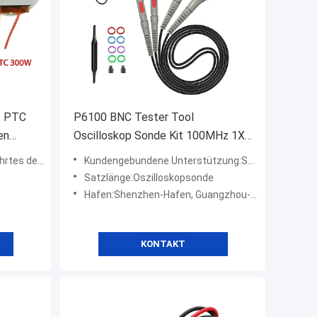
t PTC
P6100 BNC Tester Tool
en
Oscilloskop Sonde Kit 100MHz 1X
10X Clip 2-teiliges Set
 der Lampenperle
Kundengebundene Unterstützung:SOEM, ODM, OBM
Satzlänge:Oszilloskopsonde
Hafen:Shenzhen-Hafen, Guangzhou-Hafen
KONTAKT