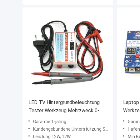
LED TV Hintergrundbeleuchtung
Laptop
Tester Werkzeug Mehrzweck 0-
Werkze
300V 28mA EU US Netzkabel
Schnitt
Garantie:1-jährig
Garan
Unters
Kundengebundene Unterstützung:SOEM, ODM
Hafen
Leistung:12W, 12W
Min B