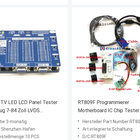
 TV LED LCD Panel Tester
RT809F Programmierer
ug 7-84 Zoll LVDS
Motherboard IC Chip Tester
stellenkabel Inverter
Werkzeug 7 Adapter SOP1
tie:3-monatig
Hersteller Part Number:RT8
tützung
:Shenzhen-Hafen
Art:integrierte Schaltung
estellmenge:10 PCS
D/C:RT809F