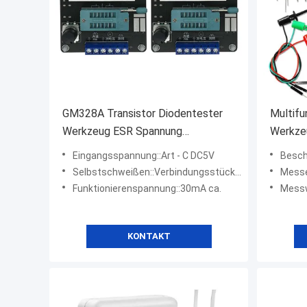
GM328A Transistor Diodentester
Multifu
Werkzeug ESR Spannung
Werkze
Frequenzmesser Detektor
Multim
Eingangsspannung::Art - C DC5V
Beschre
Selbstschweißen::Verbindungsstück DCs 9V (DC 9V: erfordert Selbstschweißen von Verbindungsstücken vor Gebrauch)
Messen
Funktionierenspannung::30mA ca.
Messw
KONTAKT