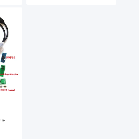
6 SOP20
09F