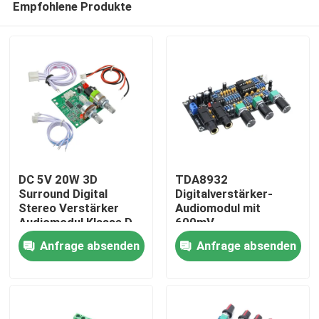
Empfohlene Produkte
DC 5V 20W 3D
TDA8932
Surround Digital
Digitalverstärker-
Stereo Verstärker
Audiomodul mit
Audiomodul Klasse D
600mV
Zu Hause
Verstärkerplatine
Eingangsempfindlichkeit
Anfrage absenden
Anfrage absenden
90dB SNR und 3W
Ausgangsleistung
Produkte
Über uns