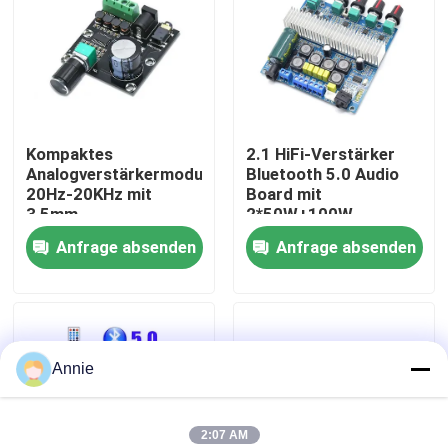
Werksbesichtigung
Qualitätskontrolle
Kompaktes
2.1 HiFi-Verstärker
Analogverstärkermodul
Bluetooth 5.0 Audio
Kontaktieren Sie uns
20Hz-20KHz mit
Board mit
3,5mm
2*50W+100W
Eingangsschnittstelle
Ausgang und
Anfrage absenden
Anfrage absenden
Neuigkeiten
und Silberveredelung
DC12~24V
Stromversorgung
Rechtssachen
Annie
Blog
Verstärker-Board-Modul
2:07 AM