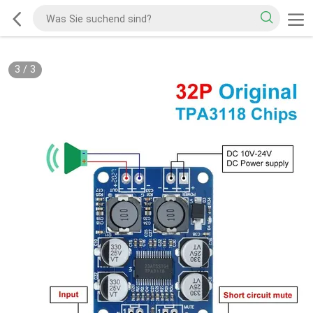
3
/
3