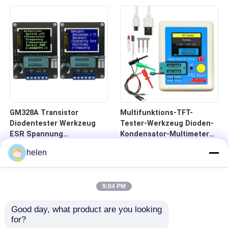
GM328A Transistor
Multifunktions-TFT-
Diodentester Werkzeug
Tester-Werkzeug Dioden-
ESR Spannung
Kondensator-Multimeter
Frequenzmesser Detektor
25pF-100mF Bereich
helen
9:04 PM
Good day, what product are you looking 
for?