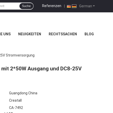
Referenzen
|
German
Suche
IE UNS
NEUIGKEITEN
RECHTSSACHEN
BLOG
-25V Stromversorgung
rd mit 2*50W Ausgang und DC8-25V
Guangdong China
Creatall
CA-7492