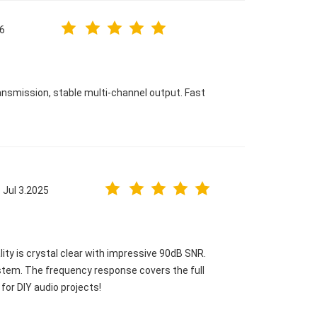
6
nsmission, stable multi-channel output. Fast
Jul 3.2025
ity is crystal clear with impressive 90dB SNR.
ystem. The frequency response covers the full
or DIY audio projects!