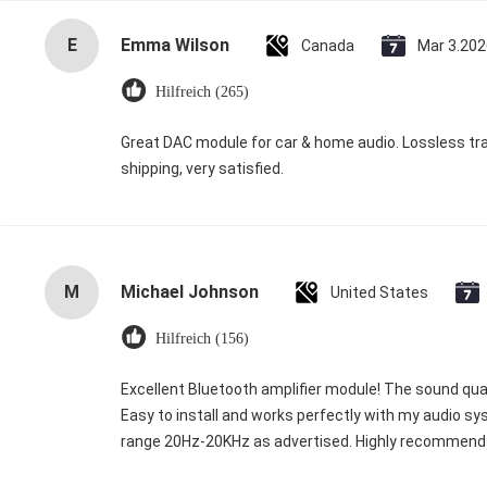
E
Emma Wilson
Canada
Mar 3.202
Hilfreich (265)
Great DAC module for car & home audio. Lossless tra
shipping, very satisfied.
M
Michael Johnson
United States
Hilfreich (156)
Excellent Bluetooth amplifier module! The sound qual
Easy to install and works perfectly with my audio s
range 20Hz-20KHz as advertised. Highly recommend f