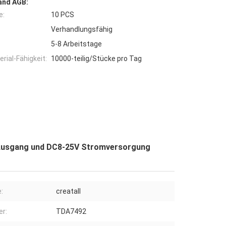
and AGB:
e:
10 PCS
Verhandlungsfähig
5-8 Arbeitstage
ial-Fähigkeit:
10000-teilig/Stücke pro Tag
 Ausgang und DC8-25V Stromversorgung
:
creatall
er:
TDA7492