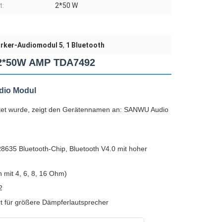
t:
2*50 W
ärker-Audiomodul 5
,
1 Bluetooth
 2*50W AMP TDA7492
dio Modul
ltet wurde, zeigt den Gerätennamen an: SANWU Audio
8635 Bluetooth-Chip, Bluetooth V4.0 mit hoher
mit 4, 6, 8, 16 Ohm)
2
rt für größere Dämpferlautsprecher