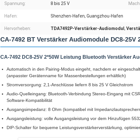
Spannung:
8 bis 25 V
Mach
Hafen:
Shenzhen-Hafen, Guangzhou-Hafen
Hervorheben:
TDA7492P-Verstärker-Audiomodul
,
Verst
CA-7492 BT Verstärker Audiomodule DC8-25V
CA-7492 DC8-25V 2*50W Leistung Bluetooth Verstärker Au
Automatisch in den Pairing-Modus eingeht, nachdem er eingescha
(anpasster Gerätenname für Massenbestellungen erhältlich)
Stromversorgung: 2,1-Anschlüsse liefern 8 bis 25 V Gleichstrom
Audio-Quelleingang: Bluetooth-Verbindung Stereo-Eingang mit CSR
Software-Kompatibilität
Ausgangsimpedanz: 8 Ohm (kompatibel mit Impedanzlautsprechern 
Ausgangsleistung: volle Ausgangsleistung vor dem Hinzufügen 553
DIP-Schalter für bequeme Leistungsverstärkerverstärkung, optimie