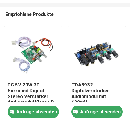
Empfohlene Produkte
DC 5V 20W 3D
TDA8932
Surround Digital
Digitalverstärker-
Zu Hause
Stereo Verstärker
Audiomodul mit
Audiomodul Klasse D
600mV
Verstärkerplatine
Eingangsempfindlichkeit
Produkte
Anfrage absenden
Anfrage absenden
90dB SNR und 3W
Ausgangsleistung
Über uns