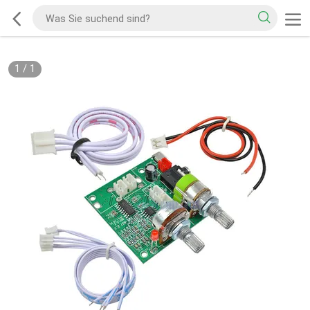
1
/
1