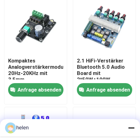
Werksbesichtigung
Qualitätskontrolle
Kontaktieren Sie uns
Kompaktes
2.1 HiFi-Verstärker
Analogverstärkermodul
Bluetooth 5.0 Audio
20Hz-20KHz mit
Board mit
Neuigkeiten
3,5mm
2*50W+100W
Eingangsschnittstelle
Ausgang und
Anfrage absenden
Anfrage absenden
und Silberveredelung
DC12~24V
Rechtssachen
Stromversorgung
Blog
helen
Verstärker-Board-Modul