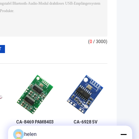
(
0
/ 3000)
CA-8469 PAM8403
CA-6928 5V
Chipset
Class-D Digital-
helen
Bluetooth-Audio-
Endstufenplatine