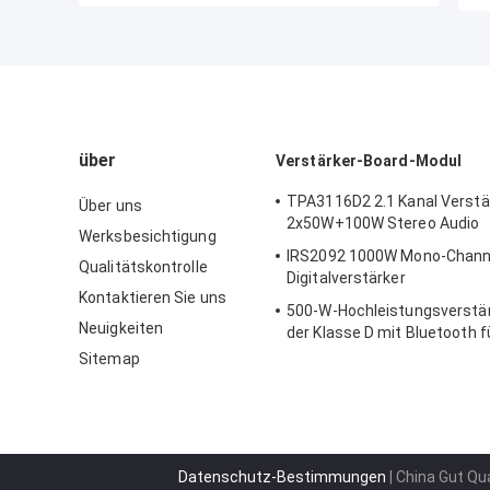
über
Verstärker-Board-Modul
TPA3116D2 2.1 Kanal Verstä
Über uns
2x50W+100W Stereo Audio
Werksbesichtigung
IRS2092 1000W Mono-Channe
Qualitätskontrolle
Digitalverstärker
Kontaktieren Sie uns
500-W-Hochleistungsverstär
Neuigkeiten
der Klasse D mit Bluetooth f
professionelle Audiosystem
Sitemap
Datenschutz-Bestimmungen
| China Gut Qu