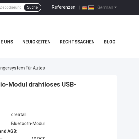
Referenzen
|
German
Suche
IE UNS
NEUIGKEITEN
RECHTSSACHEN
BLOG
ängersystem Für Autos
io-Modul drahtloses USB-
creatall
Bluetooth-Modul
and AGB: