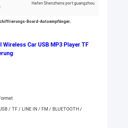
Hafen Shenzhens port.guangzhou
:
hiffrierungs-Board-Autoempfänger
,
l Wireless Car USB MP3 Player TF
erung
Format
/ USB / TF / LINE IN / FM / BLUETOOTH /