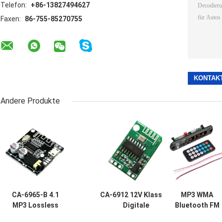
Telefon:
+86-13827494627
Faxen:
86-755-85270755
Andere Produkte
CA-6965-B 4.1
CA-6912 12V Klasse D
MP3 WMA
MP3 Lossless
Digitale
Bluetooth FM
Decoder Board
Lautsprecherverstärkerplatte
Radio Audio