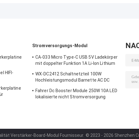
Bluetooth Audio
Bluetooth-Audio-Modul
Decoder Modu
Modul Drahtloser
Klangkomponente
Platine
Empfänger
Fernbedienung
Drahtloser
Empfänger
NA
Stromversorgungs-Modul
rkerplatine
CA-033 Micro Type-C USB 5V Ladekörper
mit doppelter Funktion 1A Li-Ion Lithium
Batterie Lademodul 18650 TP4056
l HIFI-
WX-DC2412 Schaltnetzteil 100W
Schaltkreise Produkt
Hochleistungsmodul Barnette AC DC
24V4A
kerplatine
Fahrer Dc Booster Module 250W 10A LED
ür
lokalisierte nicht Stromversorgung
e
alität Verstärker-Board-Modul Fournisseur.
© 2023 - 2026 Shenzhen Crea