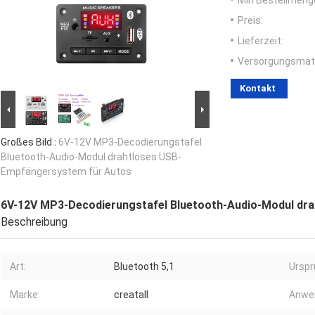
Min Bestellmeng
Preis:
Lieferzeit:
Versorgungsmater
Kontakt
Großes Bild :
6V-12V MP3-Decodierungstafel
Bluetooth-Audio-Modul drahtloses USB-
Empfängersystem für Autos
6V-12V MP3-Decodierungstafel Bluetooth-Audio-Modul dr
Beschreibung
Art:
Bluetooth 5,1
Urspr
Marke:
creatall
Anwe