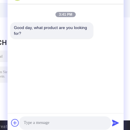
l
Modul Verstärker
Bluetooth-Audio-
Board
Modul
Elektronische
Soundsystem
3:41 PM
Komponente
Good day, what product are you looking 
for?
CHRICHT HINTERLASSEN
tall Electronics Co., Ltd.. All Rights Reserved.