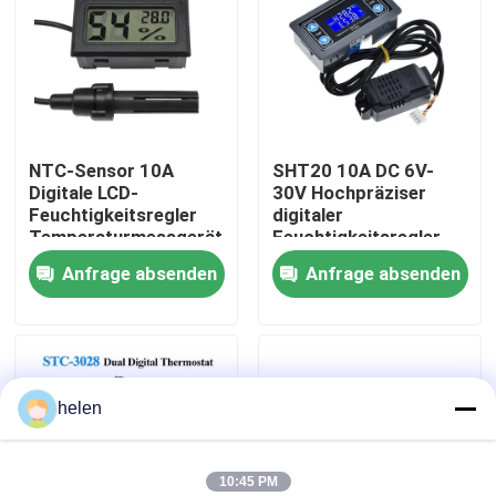
Werksbesichtigung
Qualitätskontrolle
NTC-Sensor 10A
SHT20 10A DC 6V-
Digitale LCD-
30V Hochpräziser
Kontaktieren Sie uns
Feuchtigkeitsregler
digitaler
Temperaturmessgerät
Feuchtigkeitsregler
Temperatursensor
Anfrage absenden
Anfrage absenden
Neuigkeiten
Rechtssachen
helen
Blog
Verstärker-Board-Modul
10:45 PM