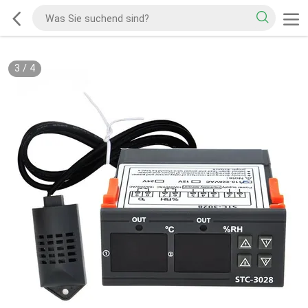
3
/
4