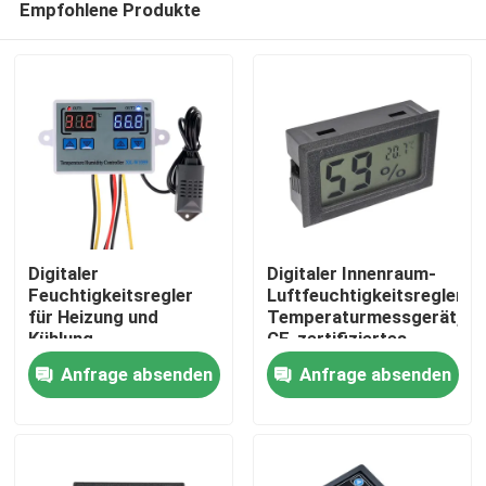
Empfohlene Produkte
Digitaler
Digitaler Innenraum-
Feuchtigkeitsregler
Luftfeuchtigkeitsregler,
für Heizung und
Temperaturmessgerät,
Kühlung,
CE-zertifiziertes
Zu Hause
Temperaturmessgerät,
Umweltüberwachungsgerä
Anfrage absenden
Anfrage absenden
Eierinkubator-
Steuerungssystem
Produkte
Über uns