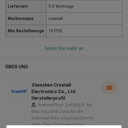
Lieferzeit
5-8 Werktage
Markenname
creatall
Min Bestellmenge
10 PCS
Sehen Sie mehr an
ÜBER UNS
Shenzhen Creatall
Electronics Co., Ltd.
Herstellerprofil
Address:Floor 2nd.Bldg B. Xin
Mao Industrial Zone,Xia Wei
Industrial Area, Long Hua District,
Shen Zhen City,Guang Dong