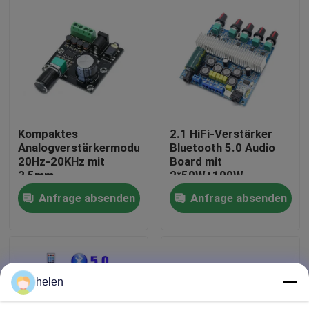
Werksbesichtigung
Qualitätskontrolle
Kontaktieren Sie uns
Kompaktes
2.1 HiFi-Verstärker
Analogverstärkermodul
Bluetooth 5.0 Audio
20Hz-20KHz mit
Board mit
Neuigkeiten
3,5mm
2*50W+100W
Eingangsschnittstelle
Ausgang und
Anfrage absenden
Anfrage absenden
und Silberveredelung
DC12~24V
Rechtssachen
Stromversorgung
Blog
helen
Verstärker-Board-Modul