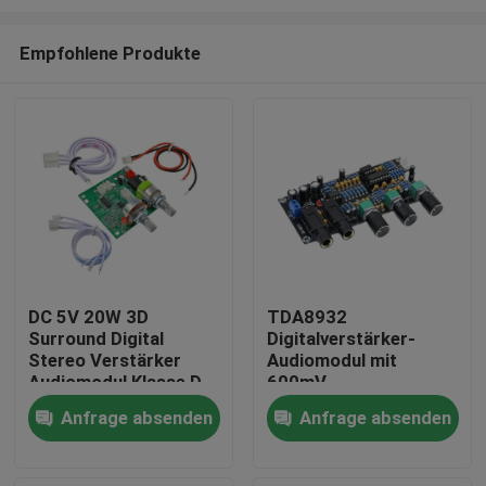
Empfohlene Produkte
DC 5V 20W 3D
TDA8932
Surround Digital
Digitalverstärker-
Zu Hause
Stereo Verstärker
Audiomodul mit
Audiomodul Klasse D
600mV
Verstärkerplatine
Eingangsempfindlichkeit
Produkte
Anfrage absenden
Anfrage absenden
90dB SNR und 3W
Ausgangsleistung
Über uns