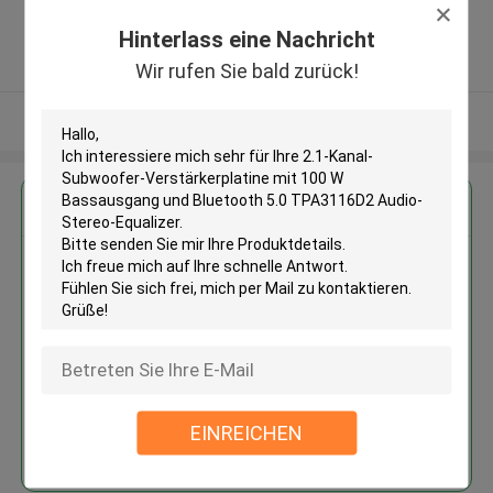
Province. China ,China
Hinterlass eine Nachricht
5.0
Überprüfter Lieferant
Wir rufen Sie bald zurück!
Sehen Sie mehr an
Erhalten Sie den besten Preis für
2.1-Kanal-Subwoofer-
Verstärkerplatine mit 100 W
Bassausgang und Bluetooth 5.0
TPA3116D2 Audio-Stereo-
Equalizer
EINREICHEN
Fortsetzen