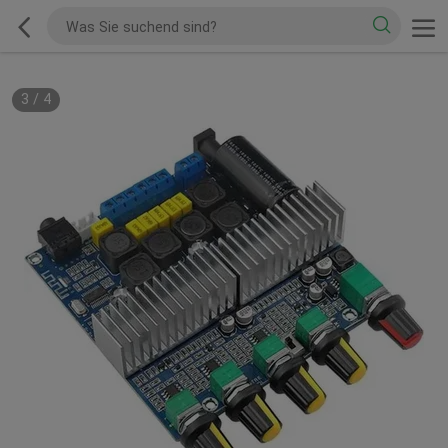
3
/
4