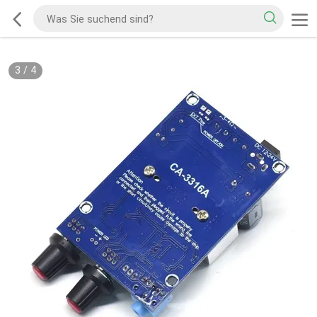
3
/
4