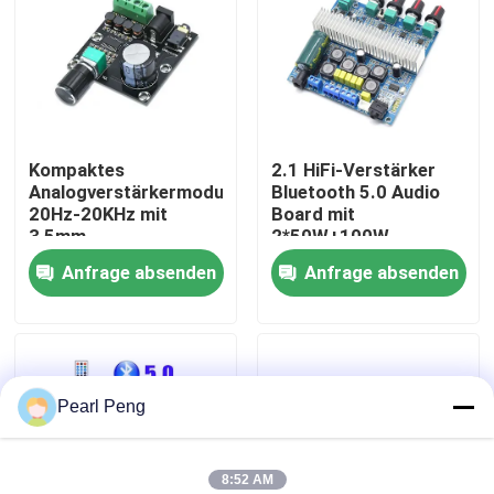
Werksbesichtigung
Qualitätskontrolle
Kompaktes
2.1 HiFi-Verstärker
Analogverstärkermodul
Bluetooth 5.0 Audio
Kontaktieren Sie uns
20Hz-20KHz mit
Board mit
3,5mm
2*50W+100W
Eingangsschnittstelle
Ausgang und
Anfrage absenden
Anfrage absenden
Neuigkeiten
und Silberveredelung
DC12~24V
Stromversorgung
Rechtssachen
Pearl Peng
Blog
Verstärker-Board-Modul
8:52 AM