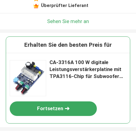
Hinterlass eine Nachricht
Überprüfter Lieferant
Wir rufen Sie bald zurück!
Sehen Sie mehr an
Erhalten Sie den besten Preis für
CA-3316A 100 W digitale
Leistungsverstärkerplatine mit
TPA3116-Chip für Subwoofer
12–24 V
Fortsetzen
EINREICHEN