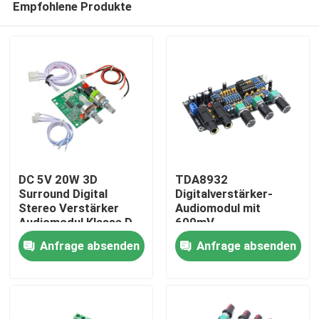
Empfohlene Produkte
DC 5V 20W 3D
TDA8932
Surround Digital
Digitalverstärker-
Stereo Verstärker
Audiomodul mit
Audiomodul Klasse D
600mV
Zu Hause
Verstärkerplatine
Eingangsempfindlichkeit
Anfrage absenden
Anfrage absenden
90dB SNR und 3W
Ausgangsleistung
Produkte
Über uns