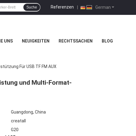
Referenzen
|
German
Suche
IE UNS
NEUIGKEITEN
RECHTSSACHEN
BLOG
rstützung Für USB TF FM AUX
istung und Multi-Format-
Guangdong, China
creatall
G20