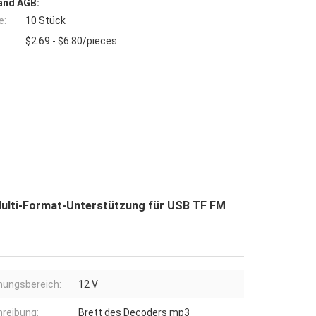
and AGB:
e:
10 Stück
$2.69 - $6.80/pieces
Multi-Format-Unterstützung für USB TF FM
ungsbereich:
12 V
reibung:
Brett des Decoders mp3