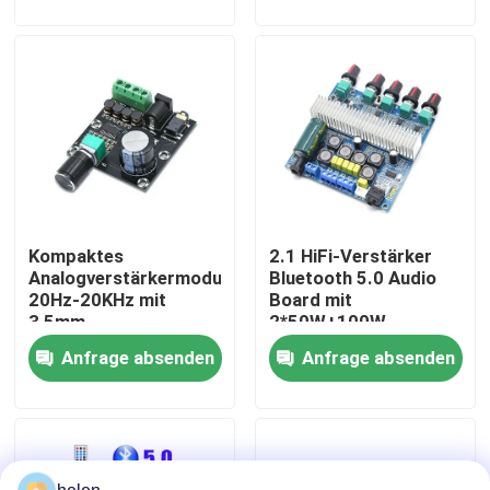
Ausgangsleistung
Werksbesichtigung
Qualitätskontrolle
Kontaktieren Sie uns
Kompaktes
2.1 HiFi-Verstärker
Neuigkeiten
Analogverstärkermodul
Bluetooth 5.0 Audio
20Hz-20KHz mit
Board mit
3,5mm
2*50W+100W
Rechtssachen
Eingangsschnittstelle
Ausgang und
Anfrage absenden
Anfrage absenden
und Silberveredelung
DC12~24V
Stromversorgung
Blog
Verstärker-Board-Modul