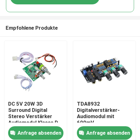
Empfohlene Produkte
Zu Hause
DC 5V 20W 3D
TDA8932
Surround Digital
Digitalverstärker-
Stereo Verstärker
Audiomodul mit
Produkte
Audiomodul Klasse D
600mV
Verstärkerplatine
Eingangsempfindlichkeit
Anfrage absenden
Anfrage absenden
90dB SNR und 3W
Über uns