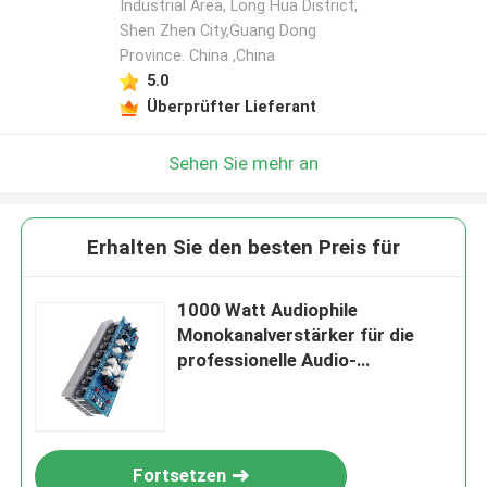
Industrial Area, Long Hua District,
Shen Zhen City,Guang Dong
Hinterlass eine Nachricht
Province. China ,China
5.0
Wir rufen Sie bald zurück!
Überprüfter Lieferant
Sehen Sie mehr an
Erhalten Sie den besten Preis für
1000 Watt Audiophile
Monokanalverstärker für die
professionelle Audio-
Leistungsverstärkung
EINREICHEN
Fortsetzen