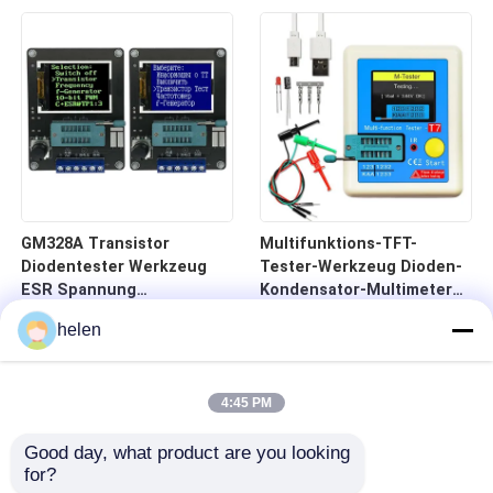
GM328A Transistor
Multifunktions-TFT-
Diodentester Werkzeug
Tester-Werkzeug Dioden-
ESR Spannung
Kondensator-Multimeter
Frequenzmesser Detektor
25pF-100mF Bereich
helen
4:45 PM
Good day, what product are you looking 
for?