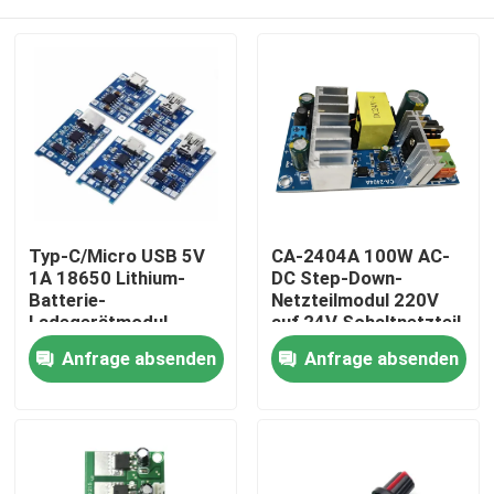
Typ-C/Micro USB 5V
CA-2404A 100W AC-
1A 18650 Lithium-
DC Step-Down-
Batterie-
Netzteilmodul 220V
Ladegerätmodul
auf 24V Schaltnetzteil
TP4056 mit Schutz
Zu Hause
Anfrage absenden
Anfrage absenden
und Dual-Funktionen
Produkte
Über uns