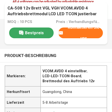
CA-508 12v Brett VGL VGH VCOM.AVDD 4
Auftriebsbrettmodul LCD LED TCON justierbar
MOQ：10 PCS
Preis：Verhandlungsfähig
Kontaktieren Sie
Bestpreis
uns
PRODUKT-BESCHREIBUNG
VCOM.AVDD 4 einstellbar
,
Markieren:
LCD-LED-TCON-Board
,
Brettmodul des Auftriebs 12v
Herkunftsort
Guangdong, China
Lieferzeit
5-8 Arbeitstage