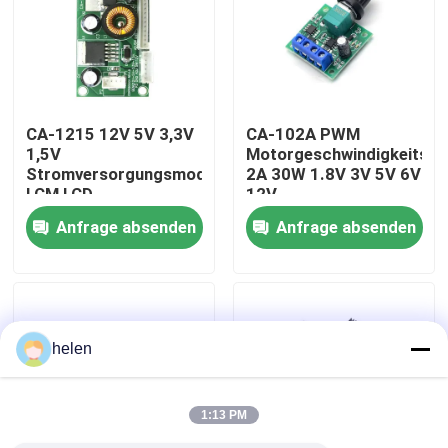
Werksbesichtigung
Qualitätskontrolle
CA-1215 12V 5V 3,3V
CA-102A PWM
1,5V
Motorgeschwindigkeitsre
Stromversorgungsmodul
2A 30W 1.8V 3V 5V 6V
Kontaktieren Sie uns
LCM LCD
12V
Anfrage absenden
Anfrage absenden
Neuigkeiten
Rechtssachen
helen
Blog
1:13 PM
Verstärker-Board-Modul