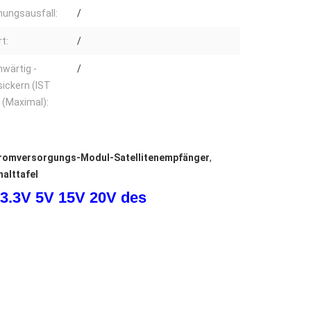
ungsausfall:
/
t:
/
wärtig -
/
ickern (IST
 (Maximal):
romversorgungs-Modul-Satellitenempfänger
,
alttafel
3.3V 5V 15V 20V des 