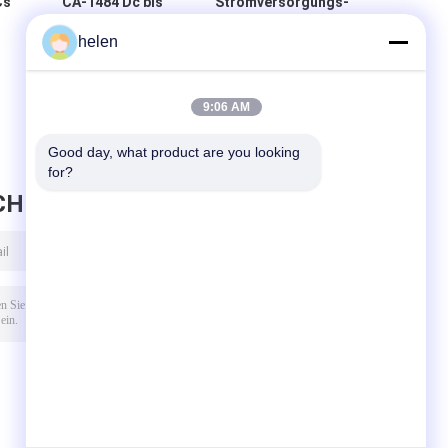
Cs
CA-1484 Dc bis
Stromversorgungs-
Dc Schritt nach
Modul DC-DCs
helen
s
unten Modul PCB
Constant Voltage
gs-
Leiterplatte 10-
Current Boost
t
18V MP1484
Converter 1800W
e
40A Modul
9:06 AM
Good day, what product are you looking 
for?
CHRICHT HINTERLASSEN