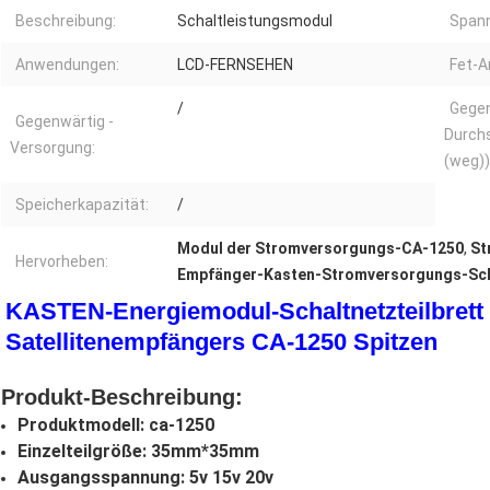
Beschreibung:
Schaltleistungsmodul
Spann
Anwendungen:
LCD-FERNSEHEN
Fet-Ar
/
Gegen
Gegenwärtig -
Durchs
Versorgung:
(weg))
Speicherkapazität:
/
Modul der Stromversorgungs-CA-1250
,
St
Hervorheben:
Empfänger-Kasten-Stromversorgungs-Sch
KASTEN-Energiemodul-Schaltnetzteilbrett 
Satellitenempfängers CA-1250 Spitzen
Produkt-Beschreibung:
Produktmodell: ca-1250
Einzelteilgröße: 35mm*35mm
Ausgangsspannung: 5v 15v 20v