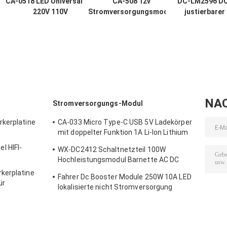
CA-0518 LED Universalzoll
CA-508 12v
DC-LM2596 D
220V 110V
Stromversorgungsmodul
justierbarer
hintergrundbeleuchtungs-
LCD TCON Board VGL
Voltmeter de
Constant Current Boards
VGH VCOM.AVDD 4
Stromversorgun
19-60 Wechselstrom
Modul-LED mi
Digitalanzeig
NA
Stromversorgungs-Modul
rkerplatine
CA-033 Micro Type-C USB 5V Ladekörper
mit doppelter Funktion 1A Li-Ion Lithium
Batterie Lademodul 18650 TP4056
l HIFI-
WX-DC2412 Schaltnetzteil 100W
Schaltkreise Produkt
Hochleistungsmodul Barnette AC DC
24V4A
kerplatine
Fahrer Dc Booster Module 250W 10A LED
ür
lokalisierte nicht Stromversorgung
e