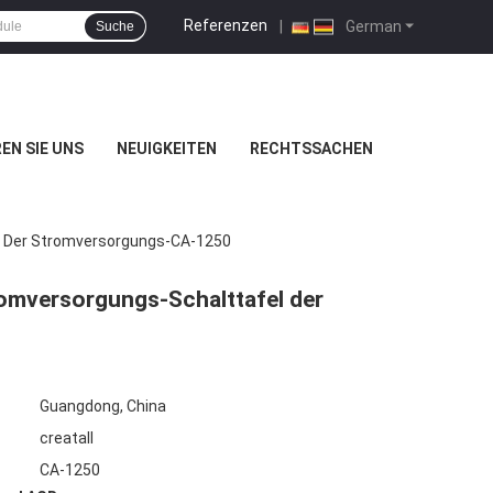
Referenzen
|
German
Suche
EN SIE UNS
NEUIGKEITEN
RECHTSSACHEN
l Der Stromversorgungs-CA-1250
omversorgungs-Schalttafel der
Guangdong, China
creatall
CA-1250