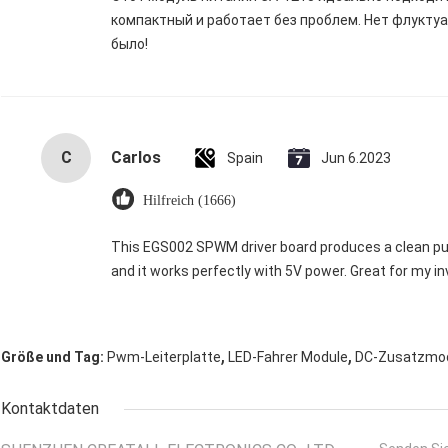
компактный и работает без проблем. Нет флукту
было!
C
Carlos
Spain
Jun 6.2023
Hilfreich (1666)
This EGS002 SPWM driver board produces a clean pure
and it works perfectly with 5V power. Great for my in
,
,
Größe und Tag:
Pwm-Leiterplatte
LED-Fahrer Module
DC-Zusatzmo
Kontaktdaten