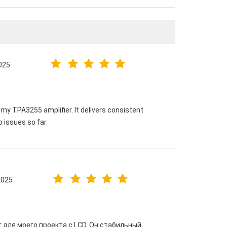
025
my TPA3255 amplifier. It delivers consistent
o issues so far.
2025
для моего проекта с LCD. Он стабильный,