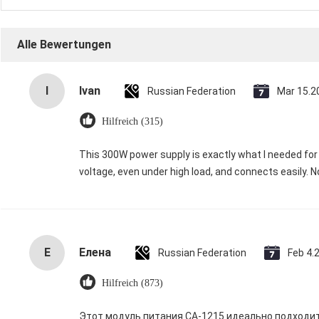
Alle Bewertungen
I
Ivan
Russian Federation
Mar 15.2
Hilfreich (315)
This 300W power supply is exactly what I needed for 
voltage, even under high load, and connects easily. N
Е
Елена
Russian Federation
Feb 4.
Hilfreich (873)
Этот модуль питания CA-1215 идеально подходит 