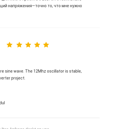
аций напряжения—точно то, что мне нужно
 sine wave. The 12Mhz oscillator is stable,
verter project.
dul