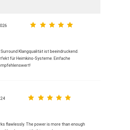
2026
Surround Klangqualität ist beeindruckend.
Perfekt für Heimkino-Systeme. Einfache
 empfehlenswert!
024
rks flawlessly. The power is more than enough