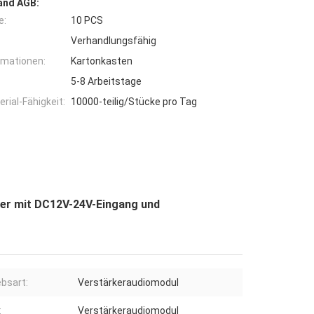
and AGB:
e:
10 PCS
Verhandlungsfähig
rmationen:
Kartonkasten
5-8 Arbeitstage
ial-Fähigkeit:
10000-teilig/Stücke pro Tag
ker mit DC12V-24V-Eingang und
ebsart:
Verstärkeraudiomodul
:
Verstärkeraudiomodul