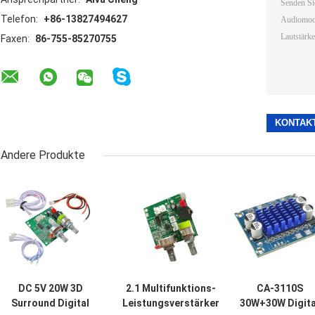
Telefon:
+86-13827494627
Faxen:
86-755-85270755
Andere Produkte
DC 5V 20W 3D
2.1 Multifunktions-
CA-3110S
Surround Digital
Leistungsverstärker
30W+30W Digita