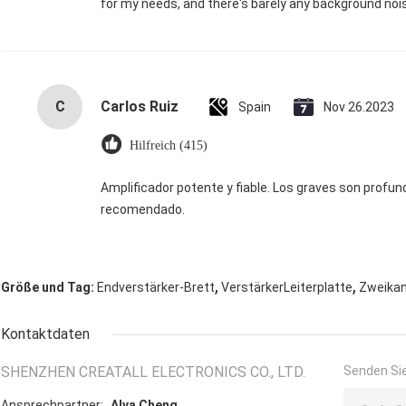
for my needs, and there's barely any background noi
C
Carlos Ruiz
Spain
Nov 26.2023
Hilfreich (415)
Amplificador potente y fiable. Los graves son profu
recomendado.
,
,
Größe und Tag:
Endverstärker-Brett
VerstärkerLeiterplatte
Zweikan
Kontaktdaten
SHENZHEN CREATALL ELECTRONICS CO., LTD.
Senden Sie
Ansprechpartner:
Alva Cheng