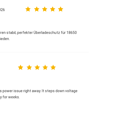
026
en stabil, perfekter Überladeschutz für 18650
rieden.
s power issue right away. It steps down voltage
ly for weeks.