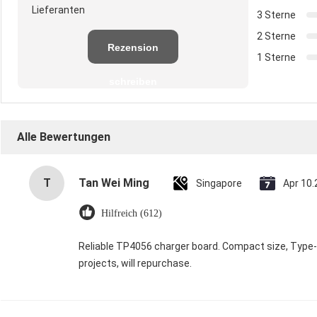
Lieferanten
3 Sterne
2 Sterne
Rezension
1 Sterne
schreiben
Alle Bewertungen
T
Tan Wei Ming
Singapore
Apr 10
Hilfreich (612)
Reliable TP4056 charger board. Compact size, Type-C 
projects, will repurchase.