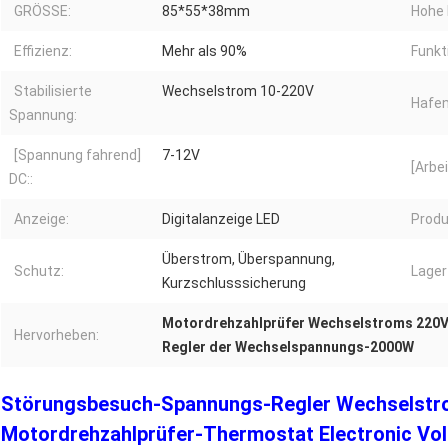
GRÖSSE:
85*55*38mm
Hohe 
Effizienz:
Mehr als 90%
Funkt
Stabilisierte
Wechselstrom 10-220V
Hafen
Spannung:
[Spannung fahrend]
7-12V
[Arbe
DC::
Anzeige:
Digitalanzeige LED
Prod
Überstrom, Überspannung,
Schutz:
Lager
Kurzschlusssicherung
Motordrehzahlprüfer Wechselstroms 220
Hervorheben:
Regler der Wechselspannungs-2000W
Störungsbesuch-Spannungs-Regler Wechselstr
Motordrehzahlprüfer-Thermostat Electronic Vol