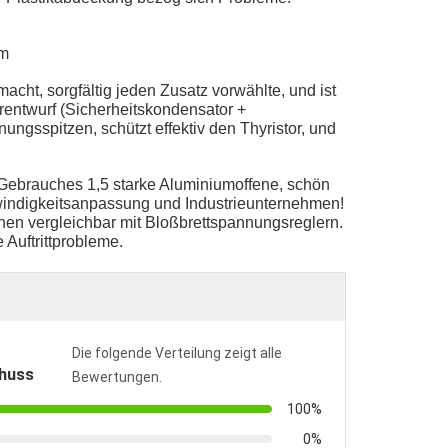
mm
cht, sorgfältig jeden Zusatz vorwählte, und ist
orentwurf (Sicherheitskondensator +
ungsspitzen, schützt effektiv den Thyristor, und
 Gebrauches 1,5 starke Aluminiumoffene, schön
windigkeitsanpassung und Industrieunternehmen!
nen vergleichbar mit Bloßbrettspannungsreglern.
 Auftrittprobleme.
Die folgende Verteilung zeigt alle
huss
Bewertungen.
100%
0%