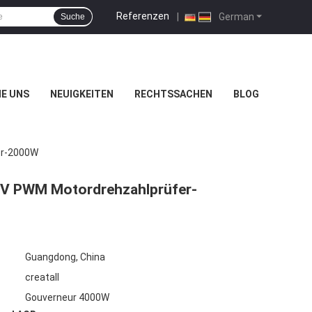
Referenzen
|
German
Suche
IE UNS
NEUIGKEITEN
RECHTSSACHEN
BLOG
er-2000W
V PWM Motordrehzahlprüfer-
Guangdong, China
creatall
Gouverneur 4000W