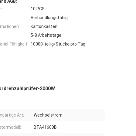
and AGB:
e:
10 PCS
Verhandlungsfähig
rmationen:
Kartonkasten
5-8 Arbeitstage
ial-Fähigkeit:
10000-teilig/Stücke pro Tag
rdrehzahlprüfer-2000W
wärtige Art:
Wechselstrom
stormodell:
BTA41600B