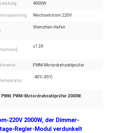
Leistung:
4000W
ionsspannung:
Wechselstrom 220V
Shenzhen-Hafen
:
≤1.2A
itsstrom]:
uktname:
PWM-Motordrehzahlprüfer
-40℃-85℃
temperatur:
V PWM
,
PWM-Motordrehzahlprüfer 2000W
,
om-220V 2000W, der Dimmer-
tage-Regler-Modul verdunkelt