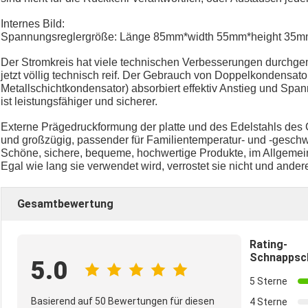
Internes Bild:
Spannungsreglergröße: Länge 85mm*width 55mm*height 35
Der Stromkreis hat viele technischen Verbesserungen durchgema
jetzt völlig technisch reif. Der Gebrauch von Doppelkondensat
Metallschichtkondensator) absorbiert effektiv Anstieg und Spann
ist leistungsfähiger und sicherer.
Externe Prägedruckformung der platte und des Edelstahls des
und großzügig, passender für Familientemperatur- und -gesch
Schöne, sichere, bequeme, hochwertige Produkte, im Allgemei
Egal wie lang sie verwendet wird, verrostet sie nicht und andere
Gesamtbewertung
Rating-
Schnappsc
5.0
5 Sterne
Basierend auf 50 Bewertungen für diesen
4 Sterne