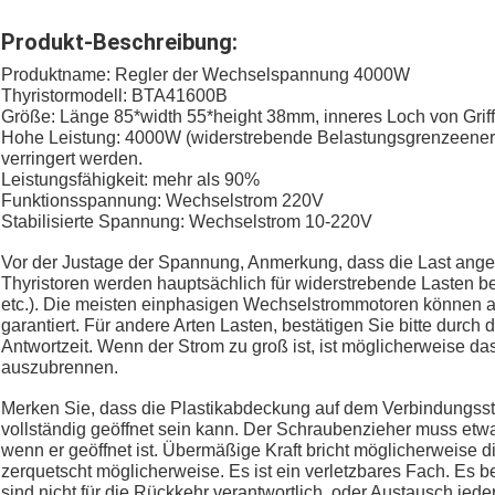
Produkt-Beschreibung:
Produktname: Regler der Wechselspannung 4000W
Thyristormodell: BTA41600B
Größe: Länge 85*width 55*height 38mm, inneres Loch von Grif
Hohe Leistung: 4000W (widerstrebende Belastungsgrenzeenergie)
verringert werden.
Leistungsfähigkeit: mehr als 90%
Funktionsspannung: Wechselstrom 220V
Stabilisierte Spannung: Wechselstrom 10-220V
Vor der Justage der Spannung, Anmerkung, dass die Last ang
Thyristoren werden hauptsächlich für widerstrebende Lasten b
etc.). Die meisten einphasigen Wechselstrommotoren können a
garantiert. Für andere Arten Lasten, bestätigen Sie bitte durch d
Antwortzeit. Wenn der Strom zu groß ist, ist möglicherweise da
auszubrennen.
Merken Sie, dass die Plastikabdeckung auf dem Verbindungsstüc
vollständig geöffnet sein kann. Der Schraubenzieher muss etw
wenn er geöffnet ist. Übermäßige Kraft bricht möglicherweise d
zerquetscht möglicherweise. Es ist ein verletzbares Fach. Es 
sind nicht für die Rückkehr verantwortlich, oder Austausch je