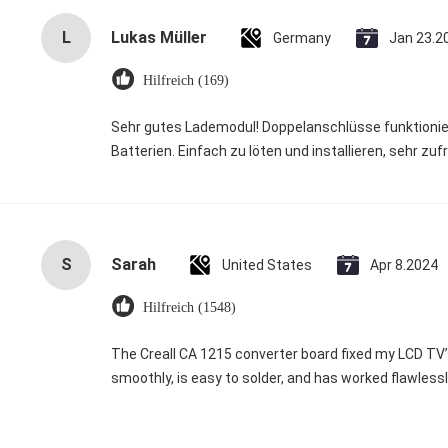
L
Lukas Müller
Germany
Jan 23.2
Hilfreich (169)
Sehr gutes Lademodul! Doppelanschlüsse funktionier
Batterien. Einfach zu löten und installieren, sehr zuf
S
Sarah
United States
Apr 8.2024
Hilfreich (1548)
The Creall CA 1215 converter board fixed my LCD TV’
smoothly, is easy to solder, and has worked flawless