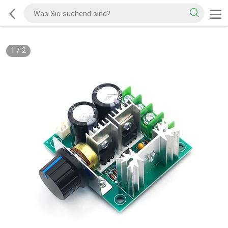
1
/
2