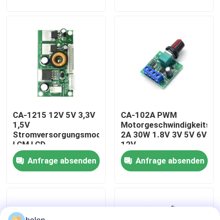
Werksbesichtigung
Qualitätskontrolle
Kontaktieren Sie uns
CA-1215 12V 5V 3,3V
CA-102A PWM
Neuigkeiten
1,5V
Motorgeschwindigkeitsre
Stromversorgungsmodul
2A 30W 1.8V 3V 5V 6V
LCM LCD
12V
Rechtssachen
Anfrage absenden
Anfrage absenden
Blog
Verstärker-Board-Modul