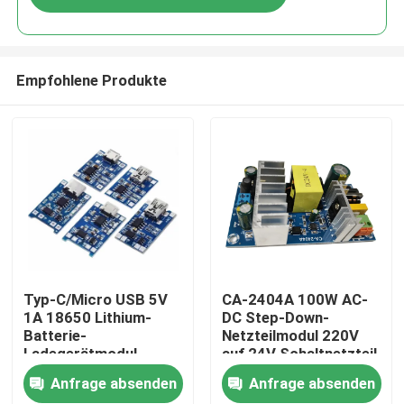
Empfohlene Produkte
Zu Hause
Typ-C/Micro USB 5V
CA-2404A 100W AC-
1A 18650 Lithium-
DC Step-Down-
Batterie-
Netzteilmodul 220V
Produkte
Ladegerätmodul
auf 24V Schaltnetzteil
TP4056 mit Schutz
Anfrage absenden
Anfrage absenden
und Dual-Funktionen
Über uns