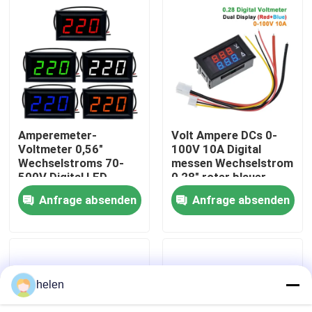
Werksbesichtigung
Qualitätskontrolle
Kontaktieren Sie uns
Amperemeter-
Volt Ampere DCs 0-
Voltmeter 0,56"
100V 10A Digital
Wechselstroms 70-
messen Wechselstrom
Neuigkeiten
500V Digital LED-
0,28" roter blauer
Digital-
Antrieb IC
Anfrage absenden
Anfrage absenden
Spannungsmesser
Rechtssachen
Verstärker-Board-Modul
helen
Stromversorgungs-Modul