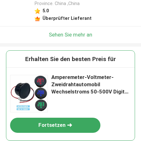
Province. China ,China
Hinterlass eine Nachricht
5.0
Überprüfter Lieferant
Wir rufen Sie bald zurück!
Sehen Sie mehr an
Erhalten Sie den besten Preis für
Amperemeter-Voltmeter-
Zweidrahtautomobil
Wechselstroms 50-500V Digital
DC-4-100V
EINREICHEN
Fortsetzen