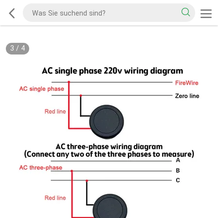
3
/
4