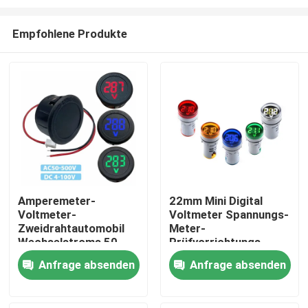
Empfohlene Produkte
Amperemeter-
22mm Mini Digital
Voltmeter-
Voltmeter Spannungs-
Zu Hause
Zweidrahtautomobil
Meter-
Wechselstroms 50-
Prüfvorrichtungs-
500V Digital DC-4-
Indikatorpilot Lamp
Produkte
Anfrage absenden
Anfrage absenden
100V
Light Display DCs 6-
100V
Über uns