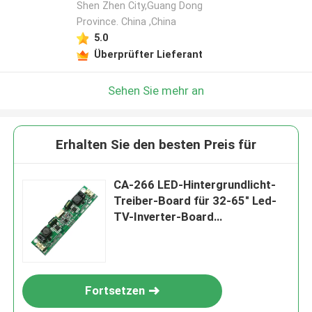
Shen Zhen City,Guang Dong
Province. China ,China
Hinterlass eine Nachricht
5.0
Wir rufen Sie bald zurück!
Überprüfter Lieferant
Sehen Sie mehr an
Erhalten Sie den besten Preis für
CA-266 LED-Hintergrundlicht-
Treiber-Board für 32-65" Led-
TV-Inverter-Board
Automatische
Spannungsverstellung
EINREICHEN
Fortsetzen