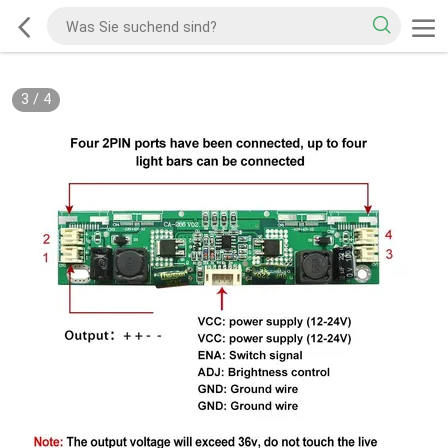
3
/
4