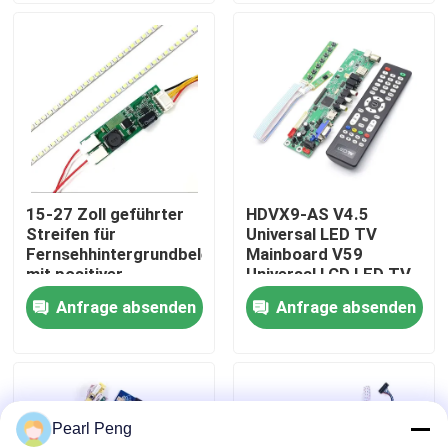
Werksbesichtigung
Qualitätskontrolle
Kontaktieren Sie uns
15-27 Zoll geführter
HDVX9-AS V4.5
Streifen für
Universal LED TV
Neuigkeiten
Fernsehhintergrundbeleuchtung
Mainboard V59
mit positiver
Universal LCD LED TV
Elektrode 12v
Controller Board
Anfrage absenden
Anfrage absenden
Rechtssachen
Blog
Pearl Peng
Verstärker-Board-Modul