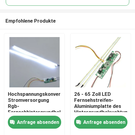
Empfohlene Produkte
Hochspannungskonverter
26 - 65 Zoll LED
Zu Hause
Stromversorgung
Fernsehstreifen-
Rgb-
Aluminiumplatte des
Fernsehhintergrundbeleuchtungs-
Hintergrundbeleuchtungs
Produkte
6.8x2cm
Streifen-LED
Anfrage absenden
Anfrage absenden
Über uns