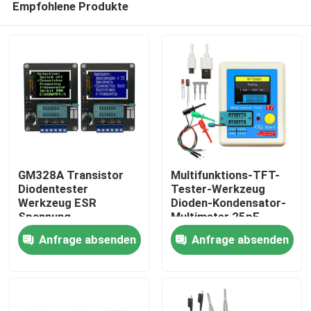
Empfohlene Produkte
GM328A Transistor
Multifunktions-TFT-
Diodentester
Tester-Werkzeug
Werkzeug ESR
Dioden-Kondensator-
Spannung
Multimeter 25pF-
Zu Hause
Frequenzmesser
100mF Bereich
Anfrage absenden
Anfrage absenden
Detektor
Produkte
Über uns