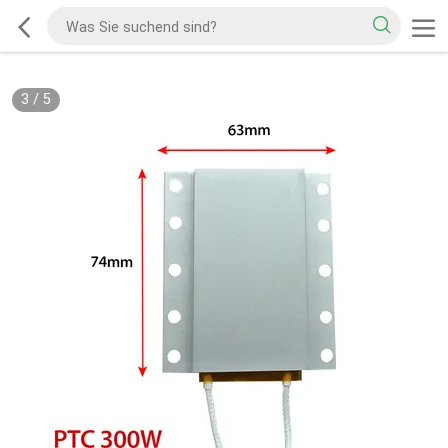
3
/
5