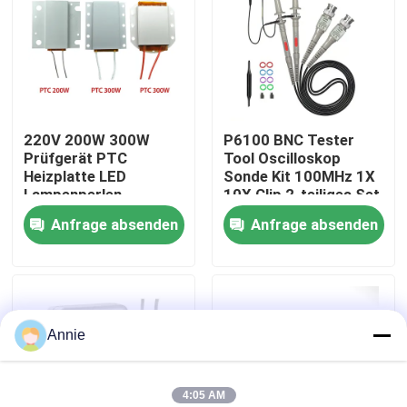
Werksbesichtigung
Qualitätskontrolle
220V 200W 300W
P6100 BNC Tester
Prüfgerät PTC
Tool Oscilloskop
Kontaktieren Sie uns
Heizplatte LED
Sonde Kit 100MHz 1X
Lampenperlen
10X Clip 2-teiliges Set
Entlöten
Anfrage absenden
Anfrage absenden
Neuigkeiten
Rechtssachen
Annie
Blog
Verstärker-Board-Modul
4:05 AM