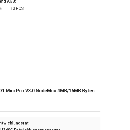
and AGB:
e:
10 PCS
D1 Mini Pro V3.0 NodeMcu 4MB/16MB Bytes
ntwicklungsrat
,