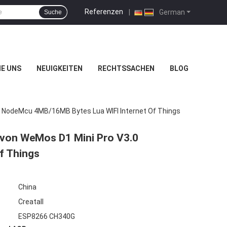
Referenzen
|
German
Suche
IE UNS
NEUIGKEITEN
RECHTSSACHEN
BLOG
 NodeMcu 4MB/16MB Bytes Lua WIFI Internet Of Things
 von WeMos D1 Mini Pro V3.0
f Things
China
Creatall
ESP8266 CH340G