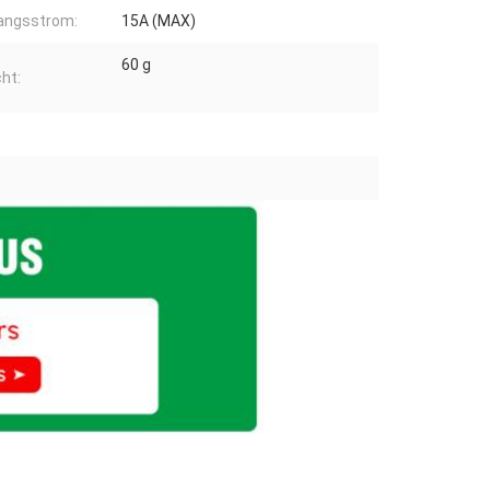
angsstrom:
15A (MAX)
60 g
ht: