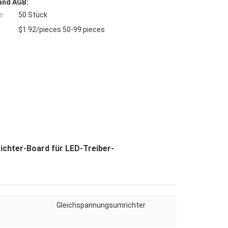
and AGB:
e:
50 Stück
$1.92/pieces 50-99 pieces
chter-Board für LED-Treiber-
Gleichspannungsumrichter