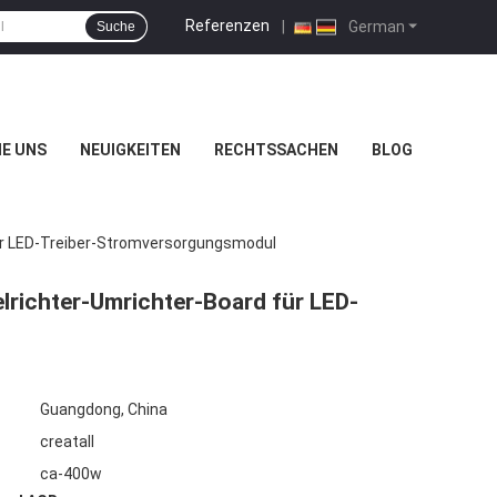
Referenzen
|
German
Suche
IE UNS
NEUIGKEITEN
RECHTSSACHEN
BLOG
ür LED-Treiber-Stromversorgungsmodul
richter-Umrichter-Board für LED-
Guangdong, China
creatall
ca-400w