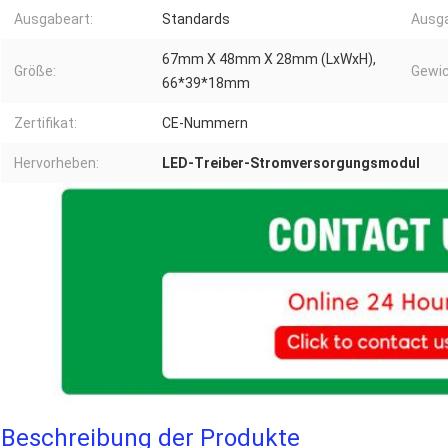
Ausgabeart:
Standards
Ausg
67mm X 48mm X 28mm (LxWxH),
Größe:
Gewic
66*39*18mm
Zertifikat:
CE-Nummern
Hervorheben:
LED-Treiber-Stromversorgungsmodul
Beschreibung der Produkte