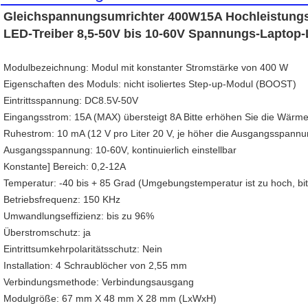
Gleichspannungsumrichter 400W15A Hochleistungs
LED-Treiber 8,5-50V bis 10-60V Spannungs-Laptop
Modulbezeichnung: Modul mit konstanter Stromstärke von 400 W
Eigenschaften des Moduls: nicht isoliertes Step-up-Modul (BOOST)
Eintrittsspannung: DC8.5V-50V
Eingangsstrom: 15A (MAX) übersteigt 8A Bitte erhöhen Sie die Wärme
Ruhestrom: 10 mA (12 V pro Liter 20 V, je höher die Ausgangsspannun
Ausgangsspannung: 10-60V, kontinuierlich einstellbar
Konstante] Bereich: 0,2-12A
Temperatur: -40 bis + 85 Grad (Umgebungstemperatur ist zu hoch, bi
Betriebsfrequenz: 150 KHz
Umwandlungseffizienz: bis zu 96%
Überstromschutz: ja
Eintrittsumkehrpolaritätsschutz: Nein
Installation: 4 Schraublöcher von 2,55 mm
Verbindungsmethode: Verbindungsausgang
Modulgröße: 67 mm X 48 mm X 28 mm (LxWxH)