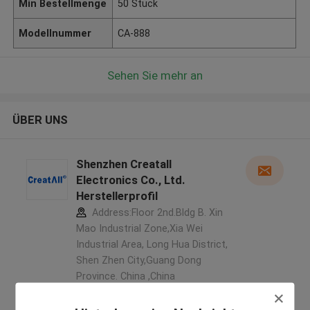
Min Bestellmenge
50 Stück
Modellnummer
CA-888
Sehen Sie mehr an
ÜBER UNS
Shenzhen Creatall
Electronics Co., Ltd.
Herstellerprofil
Address:Floor 2nd.Bldg B. Xin
Mao Industrial Zone,Xia Wei
Industrial Area, Long Hua District,
Shen Zhen City,Guang Dong
Province. China ,China
5.0
Überprüfter Lieferant