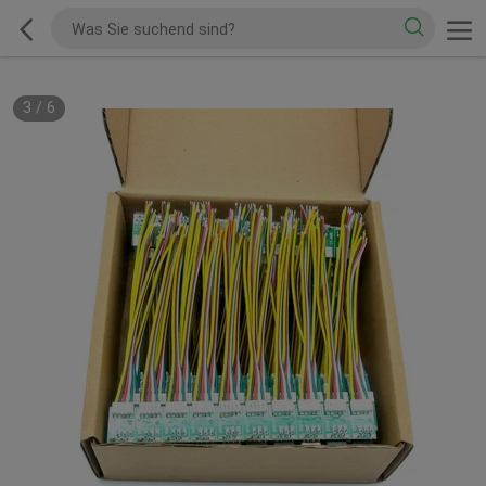
3
/
6