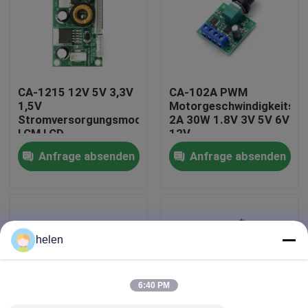
Werksbesichtigung
Qualitätskontrolle
CA-1215 12V 5V 3,3V
CA-102A PWM
1,5V
Motorgeschwindigkeitsre
Stromversorgungsmodul
2A 30W 1.8V 3V 5V 6V
Kontaktieren Sie uns
LCM LCD
12V
Anfrage absenden
Anfrage absenden
Neuigkeiten
Rechtssachen
helen
Blog
6:40 PM
Verstärker-Board-Modul