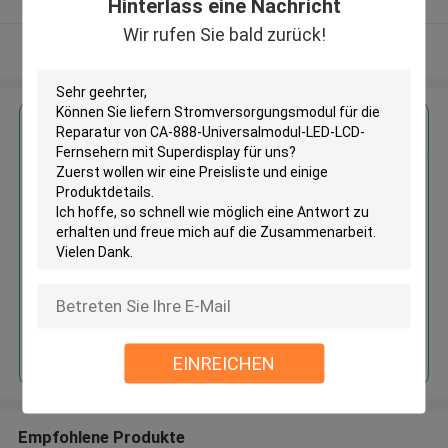
Hinterlass eine Nachricht
Wir rufen Sie bald zurück!
Sehen Sie mehr an
Erhalten Sie den besten Preis für
Stromversorgungsmodul für die
Reparatur von CA-888-
Universalmodul-LED-LCD-
Fernsehern mit Superdisplay
Fortsetzen
EINREICHEN
Empfohlene Produkte