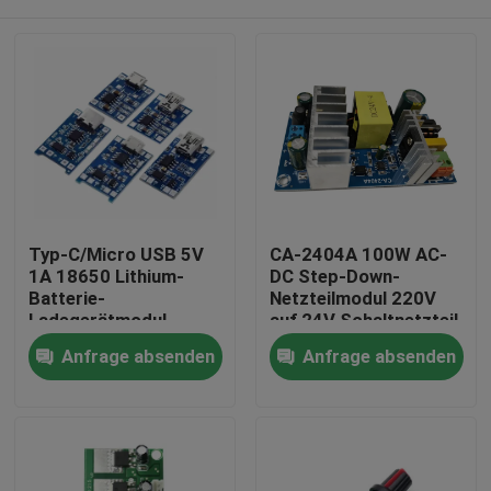
Typ-C/Micro USB 5V
CA-2404A 100W AC-
1A 18650 Lithium-
DC Step-Down-
Batterie-
Netzteilmodul 220V
Ladegerätmodul
auf 24V Schaltnetzteil
TP4056 mit Schutz
Zu Hause
Anfrage absenden
Anfrage absenden
und Dual-Funktionen
Produkte
Über uns