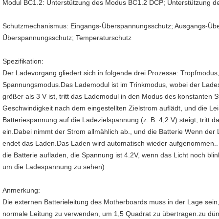
Modul BC1.2: Unterstützung des Modus BC1.2 DCP; Unterstützung 
Schutzmechanismus: Eingangs-Überspannungsschutz; Ausgangs-Übers
Überspannungsschutz; Temperaturschutz
Spezifikation:
Der Ladevorgang gliedert sich in folgende drei Prozesse: Tropfmodus
Spannungsmodus.Das Lademodul ist im Trinkmodus, wobei der Ladest
größer als 3 V ist, tritt das Lademodul in den Modus des konstanten S
Geschwindigkeit nach dem eingestellten Zielstrom auflädt, und die Le
Batteriespannung auf die Ladezielspannung (z. B. 4,2 V) steigt, tri
ein.Dabei nimmt der Strom allmählich ab., und die Batterie Wenn der
endet das Laden.Das Laden wird automatisch wieder aufgenommen.. (H
die Batterie aufladen, die Spannung ist 4.2V, wenn das Licht noch blinkt
um die Ladespannung zu sehen)
Anmerkung:
Die externen Batterieleitung des Motherboards muss in der Lage sein
normale Leitung zu verwenden, um 1,5 Quadrat zu übertragen.zu dünn is