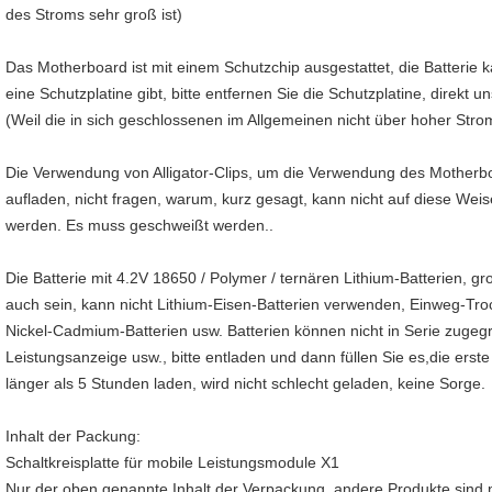
des Stroms sehr groß ist)
Das Motherboard ist mit einem Schutzchip ausgestattet, die Batterie 
eine Schutzplatine gibt, bitte entfernen Sie die Schutzplatine, direkt 
(Weil die in sich geschlossenen im Allgemeinen nicht über hoher Stro
Die Verwendung von Alligator-Clips, um die Verwendung des Motherboar
aufladen, nicht fragen, warum, kurz gesagt, kann nicht auf diese We
werden. Es muss geschweißt werden..
Die Batterie mit 4.2V 18650 / Polymer / ternären Lithium-Batterien, g
auch sein, kann nicht Lithium-Eisen-Batterien verwenden, Einweg-Troc
Nickel-Cadmium-Batterien usw. Batterien können nicht in Serie zugeg
Leistungsanzeige usw., bitte entladen und dann füllen Sie es,die erst
länger als 5 Stunden laden, wird nicht schlecht geladen, keine Sorge.
Inhalt der Packung:
Schaltkreisplatte für mobile Leistungsmodule X1
Nur der oben genannte Inhalt der Verpackung, andere Produkte sind n