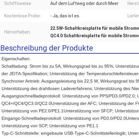
Schiffsweise:
Auf dem Luftweg oder durch Meer
Herste
Kostenlose Probe:
- Ja, das ist es.
Liefer
22.5W-Schaltkreisplatte für mobile Strom
Hervorheben:
QC4.0 Schaltkreisplatte für mobile Stro
Beschreibung der Produkte
Eigenschaften.
Schaltladung: Strom bis zu 5A, Wirkungsgrad bis zu 95%; Unterstützun
der JEITA-Spezifikation; Unterstützung der Temperaturschleifensteue
Synchroner Antrieb: Ausgangsleistung bis 22,5 W, Wirkungsgrad bis 95
Unterstützung des drahtlosen Ladeverfahrens; Unterstützung des Nie
Ausgangsschnellladeprotokoll: Unterstützung von PPS/PD3.0/PD2.0; U
QC4+/QC4/QC3.0/QC2.0Unterstützung der AFC; Unterstützung der FC
Unterstützung von PE2.0/PE1.1Unterstützung von SFCP; Unterstütz
Eingangs-Schnellladeprotokoll: Unterstützung von PD3.0/PD2.0Unters
Unterstützung von SCP, Unterstützung von PE1.1
Typ-C-Schnittstelle: eingebaute USB-Type-C-Schnittstellenlogik; Unter