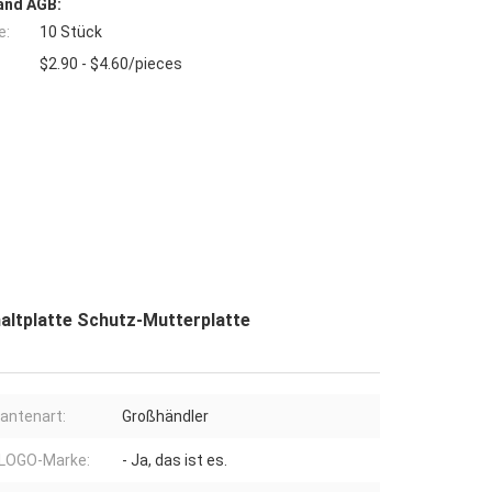
and AGB:
e:
10 Stück
$2.90 - $4.60/pieces
altplatte Schutz-Mutterplatte
rantenart:
Großhändler
LOGO-Marke:
- Ja, das ist es.