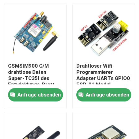
GSMSIM900 G/M
Drahtloser Wifi
drahtlose Daten
Programmierer
Super-TC35I des
Adapter UARTs GPIO0
Entwicklungs-Brett-
ESP-01 Modul-
GPRS SMS
ESP8266 CH340G
Anfrage absenden
Anfrage absenden
Esp01
Zu Hause
Produkte
Über uns