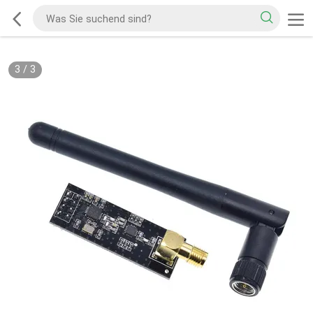
3
/
3