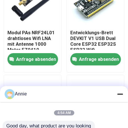
Werksbesichtigung
Modul PAs NRF24L01
Entwicklungs-Brett
Qualitätskontrolle
drahtloses Wifi LNA
DEVKIT V1 USB Dual
mit Antenne 1000
Core ESP32 ESP32S
Meter FZ0410
ESP32 Wifi
Kontaktieren Sie uns
Anfrage absenden
Anfrage absenden
Neuigkeiten
Rechtssachen
Annie
Blog
4:54 AM
Verstärker-Board-Modul
Good day, what product are you looking 