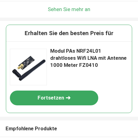
Wir rufen Sie bald zurück!
Sehen Sie mehr an
Erhalten Sie den besten Preis für
Modul PAs NRF24L01
drahtloses Wifi LNA mit Antenne
1000 Meter FZ0410
Fortsetzen
EINREICHEN
Empfohlene Produkte