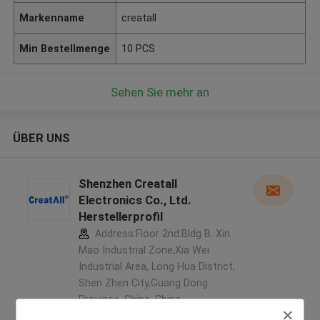
Markenname
creatall
Min Bestellmenge
10 PCS
Sehen Sie mehr an
ÜBER UNS
Shenzhen Creatall
Electronics Co., Ltd.
Herstellerprofil
Address:Floor 2nd.Bldg B. Xin
Mao Industrial Zone,Xia Wei
Industrial Area, Long Hua District,
Shen Zhen City,Guang Dong
Province. China ,China
5.0