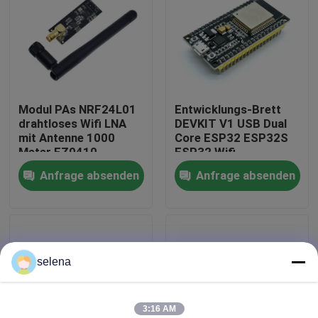
Werksbesichtigung
Qualitätskontrolle
Modul PAs NRF24L01
Entwicklungs-Brett
drahtloses Wifi LNA
DEVKIT V1 USB Dual
Kontaktieren Sie uns
mit Antenne 1000
Core ESP32 ESP32S
Meter FZ0410
ESP32 Wifi
Anfrage absenden
Anfrage absenden
Neuigkeiten
Rechtssachen
selena
Blog
Verstärker-Board-Modul
3:16 AM