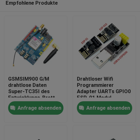
Empfohlene Produkte
GSMSIM900 G/M
Drahtloser Wifi
drahtlose Daten
Programmierer
Super-TC35I des
Adapter UARTs GPIO0
Entwicklungs-Brett-
ESP-01 Modul-
Zu Hause
GPRS SMS
ESP8266 CH340G
Anfrage absenden
Anfrage absenden
Esp01
Produkte
Über uns