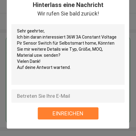
Hinterlass eine Nachricht
Überprüfter Lieferant
Wir rufen Sie bald zurück!
Sehen Sie mehr an
Erhalten Sie den besten Preis für
36W 3A Constant Voltage Pir
Sensor Switch für Selbstsmart
home
Fortsetzen
EINREICHEN