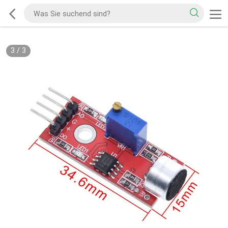
3
/
3