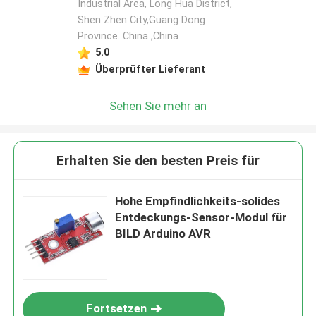
Industrial Area, Long Hua District,
Shen Zhen City,Guang Dong
Hinterlass eine Nachricht
Province. China ,China
5.0
Wir rufen Sie bald zurück!
Überprüfter Lieferant
Sehen Sie mehr an
Erhalten Sie den besten Preis für
Hohe Empfindlichkeits-solides
Entdeckungs-Sensor-Modul für
BILD Arduino AVR
EINREICHEN
Fortsetzen