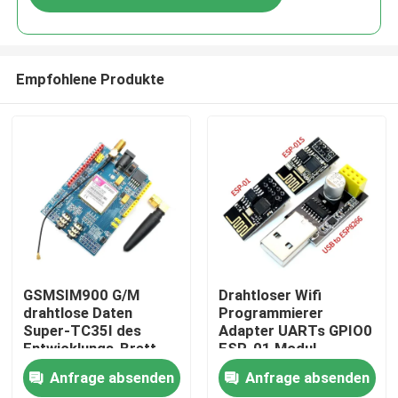
Empfohlene Produkte
Zu Hause
GSMSIM900 G/M
Drahtloser Wifi
drahtlose Daten
Programmierer
Super-TC35I des
Adapter UARTs GPIO0
Produkte
Entwicklungs-Brett-
ESP-01 Modul-
GPRS SMS
ESP8266 CH340G
Anfrage absenden
Anfrage absenden
Esp01
Über uns