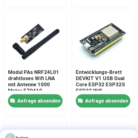
Werksbesichtigung
Qualitätskontrolle
Kontaktieren Sie uns
Modul PAs NRF24L01
Entwicklungs-Brett
Neuigkeiten
drahtloses Wifi LNA
DEVKIT V1 USB Dual
mit Antenne 1000
Core ESP32 ESP32S
Meter FZ0410
ESP32 Wifi
Rechtssachen
Anfrage absenden
Anfrage absenden
Blog
Verstärker-Board-Modul