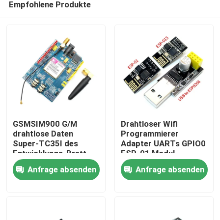
Empfohlene Produkte
GSMSIM900 G/M
Drahtloser Wifi
drahtlose Daten
Programmierer
Super-TC35I des
Adapter UARTs GPIO0
Entwicklungs-Brett-
ESP-01 Modul-
Zu Hause
GPRS SMS
ESP8266 CH340G
Anfrage absenden
Anfrage absenden
Esp01
Produkte
Über uns