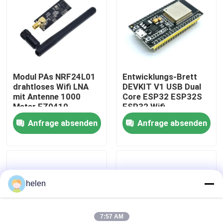
Werksbesichtigung
Qualitätskontrolle
Modul PAs NRF24L01
Entwicklungs-Brett
drahtloses Wifi LNA
DEVKIT V1 USB Dual
Kontaktieren Sie uns
mit Antenne 1000
Core ESP32 ESP32S
Meter FZ0410
ESP32 Wifi
Anfrage absenden
Anfrage absenden
Neuigkeiten
Rechtssachen
helen
Blog
Verstärker-Board-Modul
7:57 AM