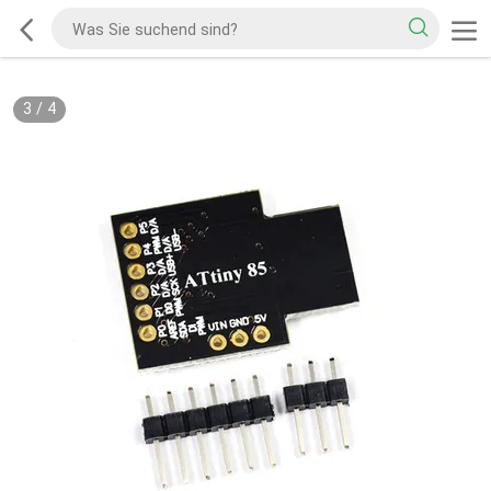
3
/
4