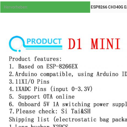
Hervorheben:
ESP8266 CH340G E