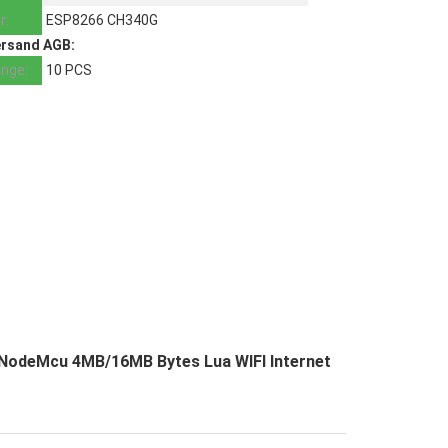
r:
ESP8266 CH340G
ersand AGB:
nge:
10 PCS
NodeMcu 4MB/16MB Bytes Lua WIFI Internet