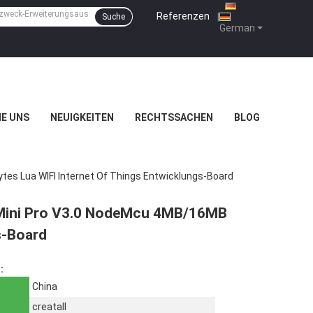
Referenzen
|
Suche
German
IE UNS
NEUIGKEITEN
RECHTSSACHEN
BLOG
s Lua WIFI Internet Of Things Entwicklungs-Board
Mini Pro V3.0 NodeMcu 4MB/16MB
s-Board
:
China
creatall